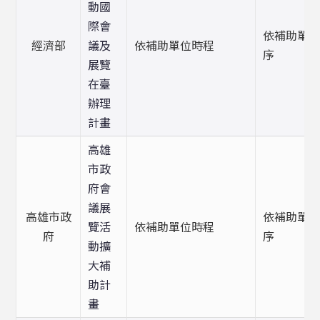
動國
際會
依補助單
經濟部
議及
依補助單位時程
序
展覽
在臺
辦理
計畫
高雄
市政
府會
議展
高雄市政
依補助單
覽活
依補助單位時程
府
序
動擴
大補
助計
畫