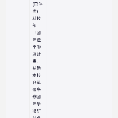
(已停
辦)
科技
部
「國
際產
學聯
盟計
畫」
補助
本校
各單
位舉
辦國
際學
術研
討會