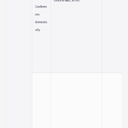
Office of R&D, NTHU.
Conferen
ces
Domestic
ally