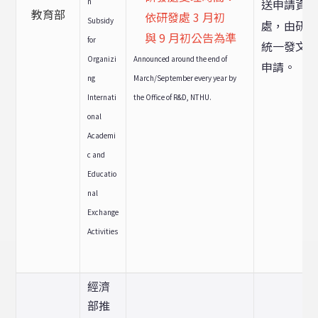
n
送申請資
教育部
依研發處 3 月初
Subsidy
處，由研
與 9 月初公告為準
for
統一發文
Announced around the end of
Organizi
申請。
March/September every year by
ng
the Office of R&D, NTHU.
Internati
onal
Academi
c and
Educatio
nal
Exchange
Activities
經濟
部推