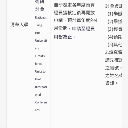
術研
自研發處各年度預算
討會資訊
討會
經費獲核定後再開放
(1)舉辦
National
申請，預計每年度的4
(2)舉辦
清華大學
Tsing
月份起
，申請至經費
(3)經費
Hua
用罄為止。
(4)預期
Universit
(5)其他
y's
3.填寫電
Grants
請先確認
for All
之帳號，
Units to
之姓名或
Hold
資訊。
Internati
onal
Conferen
ces