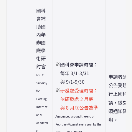
國科
會補
助國
內舉
辦國
際學
術研
※
國科會申請時間：
討會
每年 3/1-3/31
NSTC
申請者須
與 9/1-9/30
Subsidy
公告受理
※
研發處受理時間：
for
行上國科
依研發處 2 月底
Hosting
請，繳交
與 8 月底公告為準
Internati
須通知研
onal
Announced around the end of
辦。
Academi
February/August every year by the
c