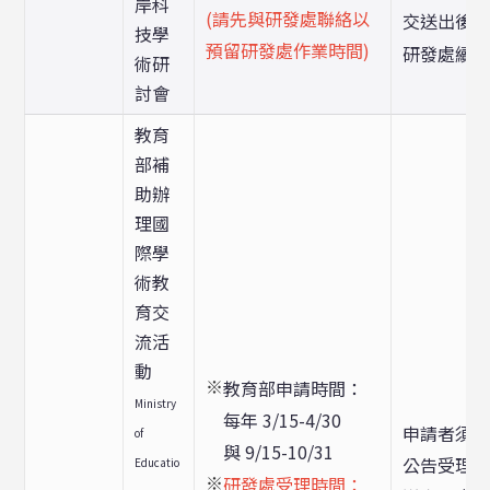
岸科
(請先與研發處聯絡以
交送出後
技學
預留研發處作業時間)
研發處續
術研
討會
教育
部補
助辦
理國
際學
術教
育交
流活
動
※
教育部申請時間：
Ministry
每年 3/15-4/30
申請者須
of
與 9/15-10/31
公告受理
Educatio
※
研發處受理時間：