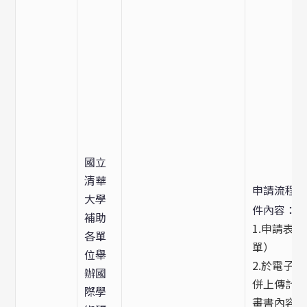
國立
清華
申請流程
大學
件內容：
補助
1.申請表
各單
單）
位舉
2.於電子
辦國
併上傳計
際學
畫書內容