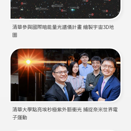
清華參與國際暗能量光譜儀計畫 繪製宇宙3D地
圖
清華大學點亮埃秒極紫外脈衝光 捕捉奈米世界電
子運動