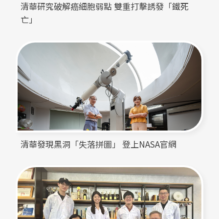
清華研究破解癌細胞弱點 雙重打擊誘發「鐵死
亡」
清華發現黑洞「失落拼圖」 登上NASA官網