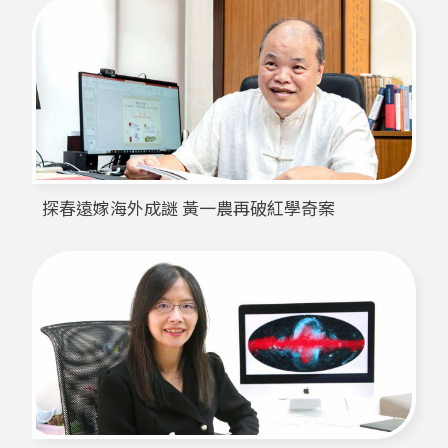
探春遠嫁海外成謎 黃一農再破紅學奇案