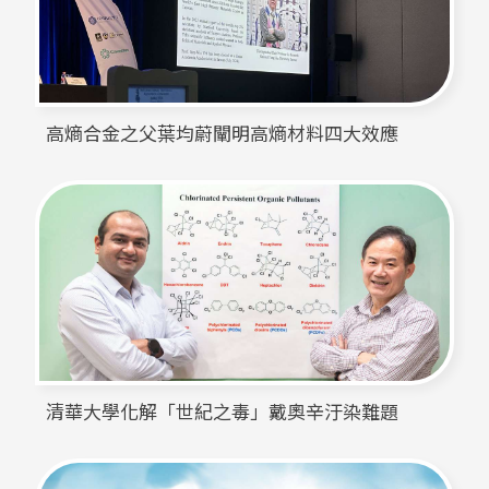
高熵合金之父葉均蔚闡明高熵材料四大效應
清華大學化解「世紀之毒」戴奧辛汙染難題