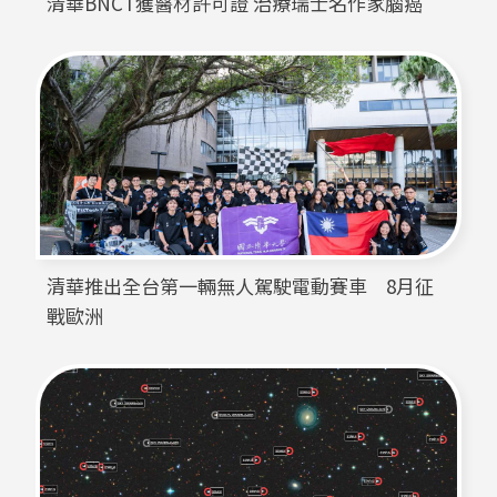
清華BNCT獲醫材許可證 治療瑞士名作家腦癌
清華推出全台第一輛無人駕駛電動賽車　8月征
戰歐洲