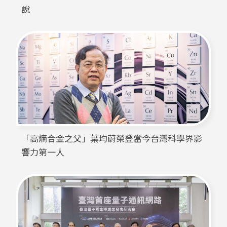
說
「高熵合金之父」葉均蔚榮登當今台灣科學界影
響力第一人