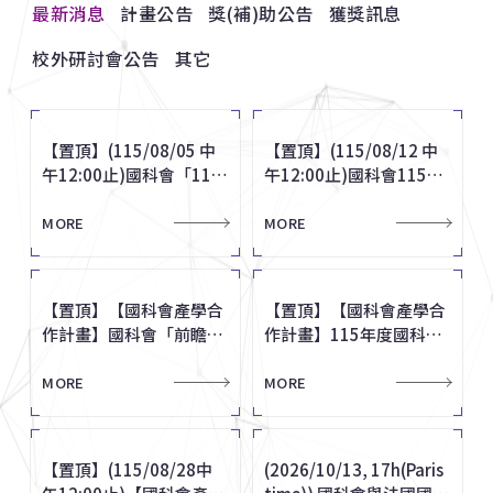
最新消息
計畫公告
獎(補)助公告
獲獎訊息
校外研討會公告
其它
【置頂】(115/08/05 中
116年度「學術講座」及
賀 本校 5 位教師獲114年
國立雲林科技大學訂於
出國報告管理系統：自
【置頂】(115/08/12 中
臺北市政府獎勵研究報告
賀 本校生命科學系藍忠昱
農業部訂於115年8-9月
有關116年度歲出概算申
【置頂】(115/08/05 中
【置頂】(115/08/12 中
午12:00止)國科會「115
115年「吳火獅醫學獎」
度國科會吳大猷先生紀念
115年10月23日辦理
115.7.2起增設「參訪交
午12:00止)國科會115年
運用資料徵件即日起至
教授榮獲115年度教育部
辦理「自然碳匯方法學應
購單價新臺幣1,000萬元
午12:00止)國科會「115
午12:00止)國科會115年
年度傑出研究獎」即日起
至10月31日止。
獎
「2026 ICWVCD 視覺傳
流國際學者」功能
度「專題研究計畫申覆
115年8月31日止
師鐸獎
用課程」。
以上科學儀器事宜，如有
年度傑出研究獎」即日起
度「專題研究計畫申覆
受理申請，敬請於115年
達設計國際研討會暨工作
案」，校內截止日為115
相關需求，請於115年2
MORE
MORE
MORE
MORE
MORE
MORE
MORE
MORE
MORE
MORE
受理申請，敬請於115年
案」，校內截止日為115
MORE
MORE
8月5日(三)中午12點前完
營、中華民國基礎造形學
年8月12日(三)中午12點
月10日前逕至國科會網站
8月5日(三)中午12點前完
年8月12日(三)中午12點
成線上申請作業。
會暨台灣感性學會研討
整。
登錄，俾便辦理先期審查
成線上申請作業。
整。
會」。
作業。
【置頂】【國科會產學合
台灣照明學會115年度照
賀 9位清華人當選中研院
中山醫學大學訂於115年
海洋委員會海洋保育署為
【置頂】【國科會產學合
財團法人潘文淵文教基金
賀 本校通識教育中心與人
國家教育研究院訂於115
國科會修正「國家科學及
【置頂】【國科會產學合
【置頂】【國科會產學合
作計畫】國科會「前瞻技
明金質獎即日起至8月21
第35屆新科院士
12月11日辦理「2026中
因應海洋保育法於114年
作計畫】115年度國科會
會「2026年潘文淵獎」
文社會學院蕭菊貞教授榮
年10月16日辦理「原住
技術委員會補助全國性學
作計畫】國科會「前瞻技
作計畫】115年度國科會
術產學合作計畫」採隨到
日止。
華民國通識教育學會年會
7月1日起正式施行
「智慧健康產學聯盟計
自即日起至2026年7月31
獲潘文淵卓越傳承獎
民族教育國際趨勢與發
術團體辦理學術推廣業務
術產學合作計畫」採隨到
「智慧健康產學聯盟計
隨審申請(徵求公告內容
暨學術研討會–AI時代臺
畫」採隨到隨審申請
日截止受理，歡迎申請。
展」
作業要點」第5點，並自
MORE
MORE
MORE
MORE
MORE
MORE
MORE
MORE
MORE
MORE
隨審申請(徵求公告內容
畫」採隨到隨審申請
MORE
MORE
修正11501、11506)
灣通識教育的跨域轉
114年4月22日生效。
修正11501、11506)
型」。
【置頂】(115/08/28中
財團法人臺北市頤賢文教
賀！清華榮獲中國工程師
南華大學訂於115年12月
有關115年度歲出概算申
(2026/10/13, 17h(Paris
2026 IIP國際傑出發明家
賀 本校通識教育中心與人
教育部函轉國立嘉義大學
國科會發布「發射載具及
【置頂】(115/08/28中
(2026/10/13, 17h(Paris
午12:00止)【國科會產學
基金會2026年【侯金堆
學會「產學合作績優單
12日辦理「2026年第二
購單價新臺幣1,000萬元
time)) 國科會與法國國家
獎甄選_新增國際傑出學
文社會學院蕭菊貞教授榮
特殊教育中心訂於115年
太空載具申請登錄收費標