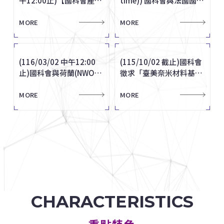
午12:00止)【國科會產學
time)) 國科會與法國國家
合作計畫】116年國科會
傑出榮譽獎】自即日起至
位」，教師榮獲會士及四
十三屆現代生死學理論建
以上科學儀器事宜，如有
研究總署（ANR）共同徵
術創新獎、國際產學創新
獲第七屆總統創新獎
10月28-30日辦理
準」及「發射載具申請發
合作計畫】116年國科會
研究總署（ANR）共同徵
「產學技術聯盟合作計畫
9月30日止接受申請。
席傑出工程教授獎項
構學術研討會──當代宗
相關需求，請於本(114)
求2028年雙邊協議國際
獎即日起至10月12日
「2026 TSSE國際學術研
射許可收費標準」。
MORE
MORE
MORE
MORE
MORE
MORE
MORE
MORE
MORE
MORE
「產學技術聯盟合作計畫
求2028年雙邊協議國際
MORE
MORE
(產學小聯盟)」申請至
教生死觀與殯葬科儀對
年2月21日前逕至國科會
合作研究計畫，第一階段
止。
討會─國際視野與在地回
(產學小聯盟)」申請至
合作研究計畫，第一階段
115年8月28日(五) 中午
話」。
網站登錄，俾便辦理先期
徵件由法方受理至
應：融合教育中社會情緒
115年8月28日(五) 中午
徵件由法方受理至
12時止受理申請(本校截
審查作業。
2026/10/13下午
學習的理論與實踐」。
12時止受理申請(本校截
2026/10/13下午
(116/03/02 中午12:00
中國機械工程學會「第23
賀 物理系徐有德老師榮獲
朝陽科技大學訂於115年
【Seminar】Prof. Juras
(115/10/02 截止)國科會
(碩博班) 115年度「國立
賀 本校8位教師獲114年
教育部轉知國際半導體產
【Seminar】Prof. Gang
止時間)
17:00（巴黎時間）截止
(116/03/02 中午12:00
(115/10/02 截止)國科會
止時間)
17:00（巴黎時間）截止
止)國科會與荷蘭(NWO)
屆上銀機械碩士論文獎」
亞太物理協會凝態物理學
11月20日辦理「2026代
Banys ( 院士)/立陶宛科
徵求「臺美奈米材料基礎
清華大學國際會議獲獎論
度國科會傑出研究獎
業協會訂於115年9月2-4
Chen (陳剛教授)專題演
止)國科會與荷蘭(NWO)
徵求「臺美奈米材料基礎
共同徵求雙邊協議國際合
至8月20日止。
門「2025年輕科學家
間教育實踐學術研討
學院院長 專題演講
科學研發共同合作研究計
文獎勵」，自 7月 1日起
日辦理「人才培育主題活
講
共同徵求雙邊協議國際合
科學研發共同合作研究計
作研究計畫，校內截止時
獎」
會」。
畫」構想書，截止時間
至 7月 31日止受理申請。
動」。
MORE
MORE
MORE
MORE
MORE
MORE
MORE
MORE
MORE
MORE
作研究計畫，校內截止時
畫」構想書，截止時間
MORE
MORE
間116年3月2日(二)中午
115年10月2日(五)止
間116年3月2日(二)中午
115年10月2日(五)止
12點止
12點止
CHARACTERISTICS