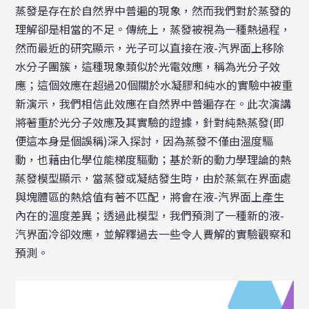
蒸發是存在於自然界中普遍的現象，然而我們對於蒸發的
理解卻是相當的不足。傳統上，蒸發被視為一種熱過程，
然而最近的研究顯示，光子可以直接在液-汽界面上移除
水分子團簇，這種現象類似於光電效應，稱為光分子效
應；這個效應在超過20個關於水凝膠和純水的實驗中被重
新演示，我們相信此效應在自然界中普遍存在。此次演講
將著重於光分子效應及其實驗的證據，針對純熱蒸發(即
便這本身是個誤稱)深入探討，因為蒸發不僅由溫度驅
動，也藉由化學位能梯度驅動；基於新的動力學理論的熱
蒸發模型顯示，當蒸發或凝結發生時，由於蒸氣在界面處
與塊體區的熱焓值有著不匹配，將會在液-汽界面上產生
內在的溫度差異；透過此模型，我們預測了一種新的液-
汽界面冷卻效應，並解釋過去一些令人費解的實驗觀察和
預測。