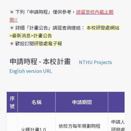
＊ 下列「申請時程」僅供參考，
請留意校內截止期
限!!
＊ 詳細「計畫公告」請逕查詢連結：
本校研發處網站
>
最新消息
>
計畫公告
＊ 歡迎訂閱
研發處電子報
申請時程 - 本校計畫
NTHU Projects 
English version URL
序
名稱
申請期間
號
申請人提
依校方每年規劃時程
火種計畫1.0
研發處聘