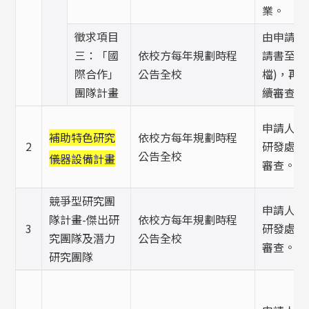
業。
徵求項目
由申請人
三：「國
依校方每年規劃時程
請書至研
際合作」
公告全校
檔)，再
團隊計畫
續審查作
申請人提
依校方每年規劃時程
補助特色研究
2
研發處聘
公告全校
儀器設備計畫
審查。
競爭型研究團
申請人提
隊計畫-傑出研
依校方每年規劃時程
3
研發處聘
究團隊及潛力
公告全校
審查。
研究團隊