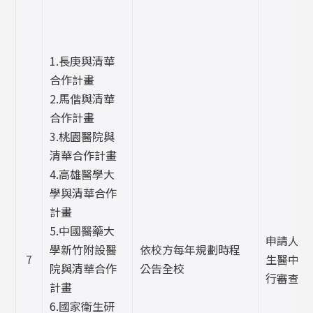
1.長庚與清華
合作計畫
2.馬偕與清華
合作計畫
3.桃園醫院與
清華合作計畫
4.高雄醫學大
學與清華合作
計畫
5.中國醫藥大
申請人提
學新竹附設醫
依校方每年規劃時程
7
生醫中心
院與清華合作
公告全校
行審查。
計畫
6.國家衛生研