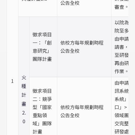
公告全校
審查。
以院為單
院至多提
徵求項目
由申請人
一：「創
依校方每年規劃時程
請書，經
意研究」
公告全校
至研發處
團隊計畫
再由研發
作業。
火
1
由申請人
種
徵求項目
訊系統」
計
二：競爭
系統」>
畫
型「國家
依校方每年規劃時程
口」>「
2.
重點領
公告全校
領域團隊
0
域」團隊
交完整計
計畫
研發處辦