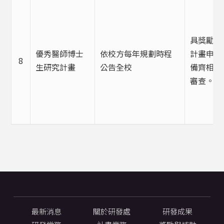
具獎勵資
優秀醫師博士
依校方每年規劃時程
計畫申請
8
生研究計畫
公告全校
備齊相關
審查。
最新消息
關於研發處
研發成果