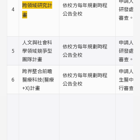
申請人提
依校方每年規劃時程
跨領域研究計
4
研發處聘
公告全校
畫
審查。
人文與社會科
申請人提
依校方每年規劃時程
5
學領域競爭型
研發處聘
公告全校
團隊計畫
審查。
跨界整合前瞻
申請人提
依校方每年規劃時程
6
醫療科技(醫療
生醫中心
公告全校
+X)計畫
行審查。