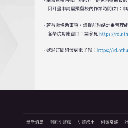
•請留意校內截止期限!! 避免因逾期致影
因計畫申請需預留校內作業時間(如：申
•若有需協助事項，請提前聯絡計畫管理組
各學院對應窗口：請參見
https://rd.n
•歡迎訂閱研發處電子報：
https://rd.nt
最新消息
關於研發處
研發成果
研發常務