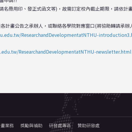
響申請!!
請名冊用印、發正式函文等)，故需訂定校內截止期限，請依計
各計畫公告之承辦人，或聯絡各學院對應窗口(將協助轉請承辦人
thu.edu.tw/ResearchandDevelopmentatNTHU-introduction3.
hu.edu.tw/ResearchandDevelopmentatNTHU-newsletter.html
計畫業務
獎勵與補助
研發處專區
贊助研發處