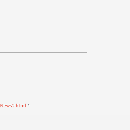
。
w/News2.html