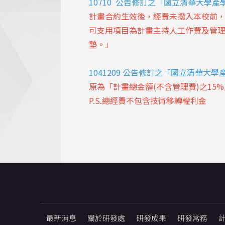
10710 公告修訂之
「國立清華大學產
計畫合約生效後，經費未撥入本校前
可支用項目為計畫主持人工作費及管
墊。」
1041209
公告修訂之「國立清華大學
原為「計畫總金額(不含管理費)之15
P.S.總經費不包含技術移轉權利金
最新消息
關於研發處
研發成果
研發常務