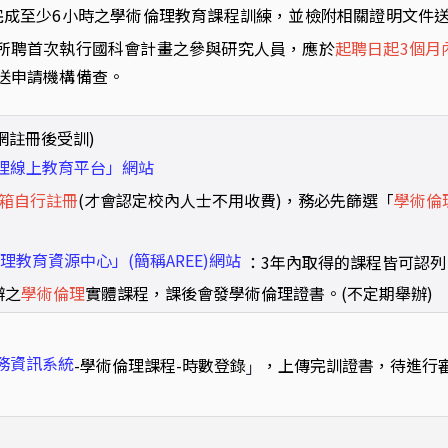
完成至少6小時之學術倫理教育課程訓練，並檢附相關證明文件
所聘首次執行國科會計畫之參與研究人員，應於
起聘日起3個月
送申請機構備查。
網註冊後受訓)
理線上教育平台」網站
箱自行註冊
(才會認定校內人士不用收費)，務必先篩選「
學術倫
理教育資源中心」(簡稱AREE)網站
：3年內取得的課程皆可認列
辦之
學術倫理
實體課程，課後會發學術倫理證書。(不定期舉辦)
務資訊系統
-學術倫理課程-時數登錄
，
上傳完訓證書，待進行
」