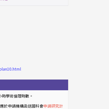
plan10.html
6小時學術倫理時數。
：應於申請機構函送國科會
申請研究計