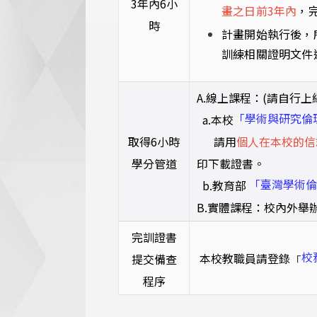
3年內6小
畫之日前3年內
，
時
計畫開始執行後，
訓練相關證明文件
A.線上課程：(請自行上
「學術與研究倫
a.本校
取得6小時
請用
個人在本校的信
學分管道
印下載證書。
「臺灣學術倫
b.教育部
B.實體課程：校內外舉
完訓證書
校
本校教職員請登錄
提交備查
「
程序