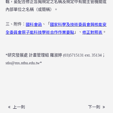
轄，爰配合修正旨揭規定之名稱及規定中有關主管機關或
內部單位之名稱（或簡稱）。
國科會函
國家科學及技術委員會與核能安
三、附件：
、「
全委員會原子能科技學術合作作業要點
修正對照表
」、
。
*
研究發展處
計畫管理組
羅淑婷
(03)5715131 ext. 35134
；
stlo@mx.nthu.edu.tw*
上一則
下一則