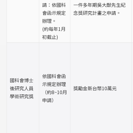
請：依國科
一件多年期吳大猷先生紀
會函示規定
念獎研究計畫之申請。
辦理。
(約每年1月
初截止)
依國科會函
國科會博士
示規定辦理
後研究人員
獎勵金新台幣10萬元
（約8~10月
學術研究獎
申請）