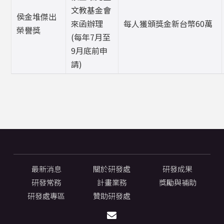
文教基金會
侯金堆傑出
來函辦理
每人獲頒獎金新台幣60萬
榮譽獎
(每年7月至
9月底前申
請)
最新消息
關於研發處
研發成果
研發常務
計畫業務
獎勵與補助
研發處專區
贊助研發處