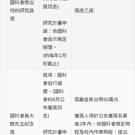
國科會傑出
獎訊息)
特約研究員
獎座乙座
獎
研究計畫申
請：依國科
會函示規定
辦理。
(約每年1月
初截止)
獎項：國科
會自行遴
選。(國科
會約8月公
獎勵金新台幣60萬元
布獲獎訊
國科會吳大
息)
獲獎人得於公告獲獎名單
猷先生紀念
後2年內，依國科會規定時
獎
研究計畫申
程及校內作業時程，提出