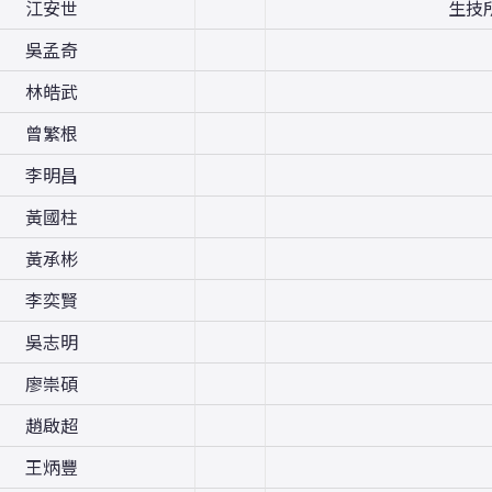
江安世
生技
吳孟奇
林皓武
曾繁根
李明昌
黃國柱
黃承彬
李奕賢
吳志明
廖崇碩
趙啟超
王炳豐