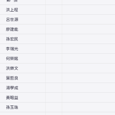
洪上程
呂世源
廖建能
孫宏民
李瑞光
何榮銘
洪樂文
葉哲良
湯學成
黃暄益
孫玉珠