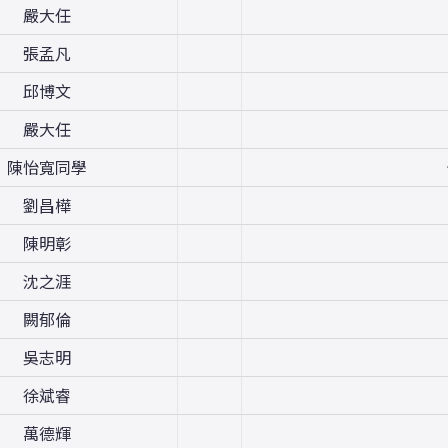
嚴大任
張孟凡
邱博文
嚴大任
陳怡寬同學
劉昌樺
陳明彰
沈之涯
闕郁倫
吳志明
徐斌睿
萬德輝