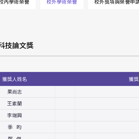
校內學術榮譽
校外學術榮譽
校外獎項與榮譽申
庠科技論文獎
獲獎人姓名
獲獎
果尚志
王素蘭
李端興
季 昀
鄭 傑