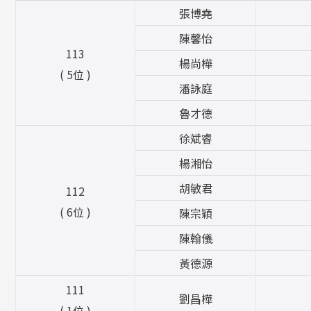
張博堯
陳馨怡
113
楊尚樺
( 5位 )
潘詠庭
魯才德
徐斌睿
楊湘怡
胡敏君
112
( 6位 )
陳宗穎
陳翰儀
黃德源
111
劉昌樺
( 1位 )