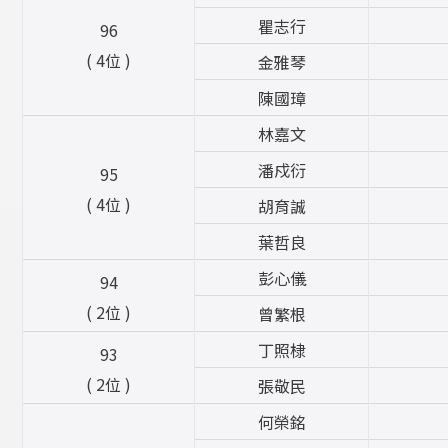
瞿志行
96
( 4位 )
金雅琴
陳國璋
林嘉文
潘戍衍
95
( 4位 )
胡育誠
葉哲良
彭心儀
94
( 2位 )
曾繁根
丁照棣
93
( 2位 )
張敬民
何榮銘