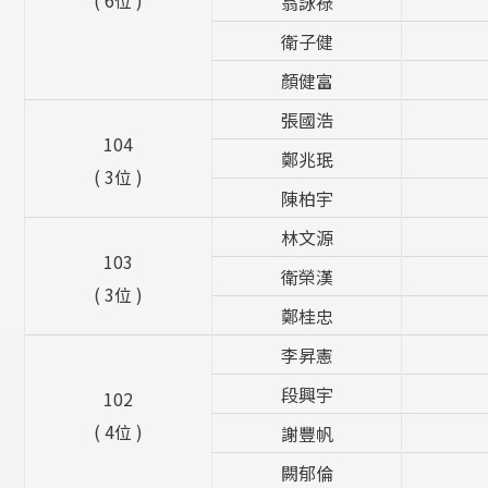
翁詠祿
衛子健
顏健富
張國浩
104
鄭兆珉
( 3位 )
陳柏宇
林文源
103
衛榮漢
( 3位 )
鄭桂忠
李昇憲
段興宇
102
( 4位 )
謝豐帆
闕郁倫