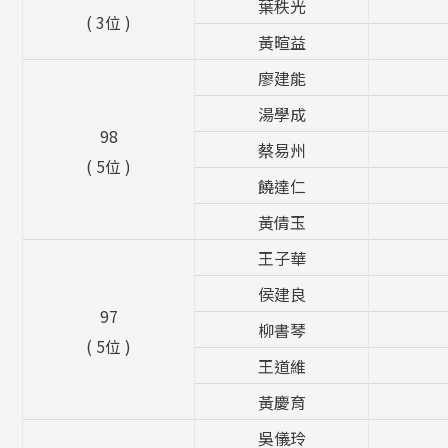
葉秩光
( 3位 )
黃暄益
廖建能
湯學成
98
蔡易州
( 5位 )
饒達仁
黃倩玉
王子華
侯建良
97
柳書琴
( 5位 )
王道維
黃慶育
吳儀玲