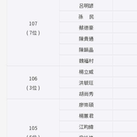
呂明諺
孫 民
107
蔡德豪
( 7位 )
陳貴通
陳韻晶
魏福村
楊立威
106
洪毓玨
( 3位 )
胡尚秀
廖崇碩
楊蕙君
江昀緯
105
( 6位 )