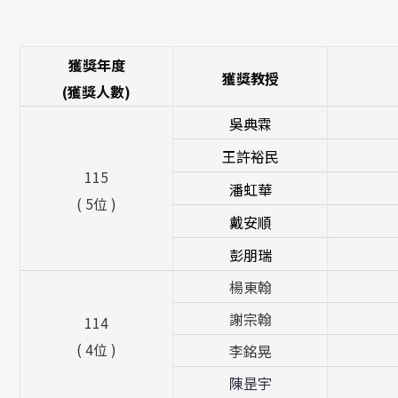
獲獎年度
獲獎教授
(獲獎人數)
吳典
霖
王許裕
民
115
潘虹
華
( 5位 )
戴安
順
彭朋
瑞
楊東翰
謝宗翰
114
( 4位 )
李銘晃
陳昰宇