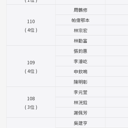
周鶴修
帕偉鄂本
110
( 4位 )
林宗宏
林勤富
張鈞惠
李濬屹
109
( 4位 )
申欽鳴
陳明彰
李元萱
108
林洸銓
( 3位 )
謝佩芳
吳建亨