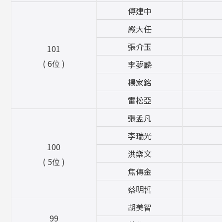
傅建中
嚴大任
張介玉
101
( 6位 )
李夢麟
楊家銘
雷松亞
張孟凡
李瑞光
100
洪樂文
( 5位 )
焦傳金
蔡明哲
胡美智
99