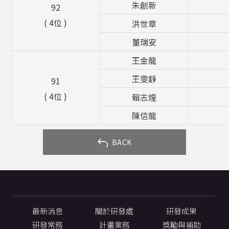
朱創新
92
( 4位 )
洪世章
董瑞安
王金龍
王雯靜
91
( 4位 )
賴志煌
陳信龍
 BACK
最新消息
關於研發處
研發成果
研發常務
計畫業務
獎勵與補助