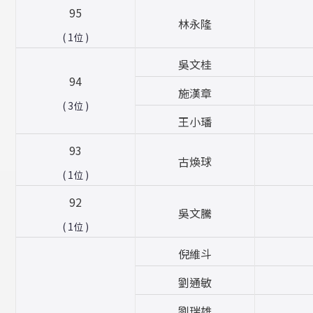
95
林永隆
( 1位 )
吳文桂
94
施漢章
( 3位 )
王小璠
93
古煥球
( 1位 )
92
吳文騰
( 1位 )
倪維斗
劉通敏
劉瑞雄