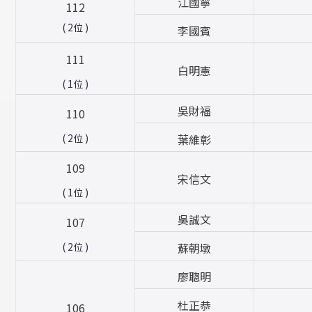
江國寧
112
( 2位 )
李國賓
111
白明憲
( 1位 )
吳財福
110
葉維彰
( 2位 )
109
宋信文
( 1位 )
吳誠文
107
蘇朝墩
( 2位 )
廖聰明
杜正恭
106