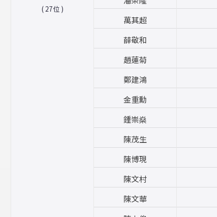
( 27位 )
萬其超
薛敬和
趙蓮菊
鄭建鴻
金重勳
鍾崇燊
陳茂生
陳博現
陳文村
陳文華