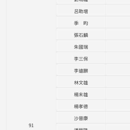
呂助增
季 昀
張石麟
朱國瑞
李三保
李遠鵬
林文雄
楊末雄
楊孝德
沙晉康
91
潘榮隆