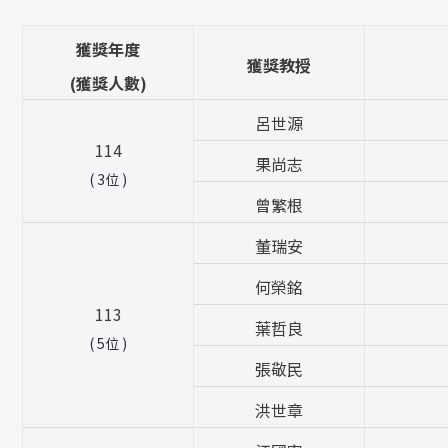
獲獎年度
獲獎教授
(獲獎人數)
呂世源
114
果尚志
( 3位 )
曾繁根
董瑞安
何榮銘
113
葉哲良
( 5位 )
張敬民
洪世章