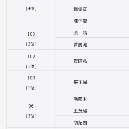
楊儒賓
( 4位 )
陳信龍
余 靖
103
曾勝滄
( 2位 )
102
賀陳弘
( 1位 )
100
張正尚
( 1位 )
潘晴財
96
王茂駿
( 3位 )
胡紀如