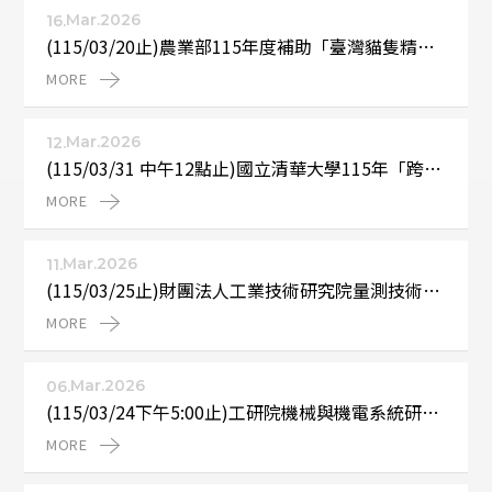
校外研討會公告
Mar.2026
16.
(115/03/20止)農業部115年度補助「臺灣貓隻精準
其它
營養平台先期研究」科技計畫申請至115年3月20日
MORE 
止
舊公告消息
Mar.2026
12.
(115/03/31 中午12點止)國立清華大學115年「跨領
域研究計畫」申請案，校內截止時間115年3月31日
MORE 
(二)中午12點止
Mar.2026
11.
(115/03/25止)財團法人工業技術研究院量測技術發
展中心115年度分包研究計畫規格內容等資訊
MORE 
Mar.2026
06.
(115/03/24下午5:00止)工研院機械與機電系統研究
所115年度承接經濟部委託或補助科技專案計畫之學
MORE 
界分包研究計畫徵求，申請於115年3月24日止