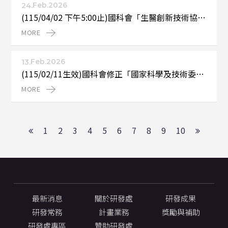
Feb.2026
24.
(115/04/02 下午5:00止)國科會「生醫創新技術協作
平台服務計畫」，國科會截止日115年4月2日(四)下
MORE 
午5點。
Feb.2026
13.
(115/02/11生效)國科會修正「國家科學及技術委員
會補助產學技術聯盟合作計畫作業要點」第二點、
MORE 
第五點及第六點，並自即日生效
1
2
3
4
5
6
7
8
9
10
最新消息
關於研發處
研發成果
研發常務
計畫業務
獎勵與補助
研發處專區
贊助研發處