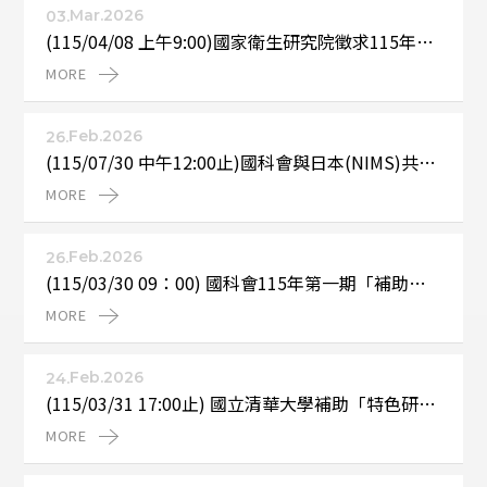
Mar.2026
03.
(115/04/08 上午9:00)國家衛生研究院徵求115年度
「院外整合性醫藥衛生科技研究計畫優秀資深研究
MORE 
助理獎助」，校內截止日期:115年4月8日(三)早上
9:00
Feb.2026
26.
(115/07/30 中午12:00止)國科會與日本(NIMS)共同
徵求雙邊協議國際合作研究計畫，校內截止時間115
MORE 
年7月30日(四)中午12點止
Feb.2026
26.
(115/03/30 09：00) 國科會115年第一期「補助國
內舉辦國際學術研討會」自3月1日起受理申請，本
MORE 
校受理至115年3月30日(星期一)上午09：00止
Feb.2026
24.
(115/03/31 17:00止) 國立清華大學補助「特色研究
儀器設備」計畫徵求，申請文件敬請於115年3月31
MORE 
日(二)下午5點前送至研發處。