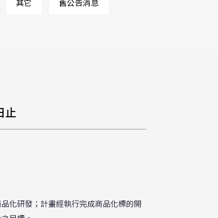
其它
舊公告消息
日止
商品化研發；計畫經執行完成商品化標的開
化之目標。