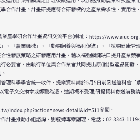
產學合作計畫。計畫研提應符合研發標的之產業需求性、實用性
業產學研合作計畫資訊交流平台(網址：
https://www.aiuc.org
式」、「農業機械」、「動物飼養與福利促進」、「植物健康管理
整合性發展策略之研發應用計畫，藉以補強關鍵缺口提升產業競
行必要者，由執行單位與合作業者共同提出原(雛)型產品開發、
程。
理科學學會統一收件，提案資料請於5月5日前函送管科會「農業
)，以電子文交換章或郵戳為憑，逾期概不受理;研提資料寄送前務
參閱。
g.tw/index.php?action=news-detail&id=511
推動小組諮詢，劉毓娉專案副理，電話：02-3343-1119或童