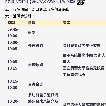
https://forms.gle/QwyqV9SkR7PWjMiz8
五、報名期間：即日起至報名額滿為止
六、說明會流程：
時間
議程
講者
09:45-
報到
10:00
10:00-
長官致詞
國科會吳政忠主任委員
10:05
量子系統推動小組 果尚志
10:05-
集人
貴賓致詞
10:15
國立清華大學高為元校長
中華電信代表
10:15-
貴賓合影
10:20
多功能量子通訊網
10:20-
路研發成果簡介及
國立清華大學褚志崧副教